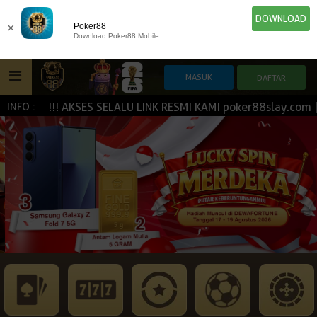
DOWNLOAD
×
Poker88
Download Poker88 Mobile
SH !!! AKSES SELALU LINK RESMI KAMI poker88slay.com | pk
INFO :
HOME
IDN E-LOTTERY
POKER
SLOT GAME
NEW
NEW
SPORTBOOK
LIVE CASINO
IDNLIVE
NEW
ESPORTS
TOGEL
ARCADE
NEW
NEW
NEW
TEMBAK IKAN
IDNRAFFLE
IDNTRADE