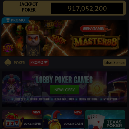
JACKPOT
© 2026 poker88maju.com. All Rights Reserved | 18+
917,052,200
POKER
Lihat Semua
PROMO
POKER