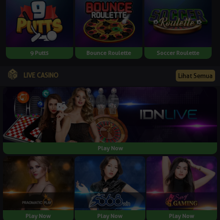
9 Putts
Bounce Roulette
Soccer Roulette
LIVE CASINO
Lihat Semua
Play Now
Play Now
Play Now
Play Now