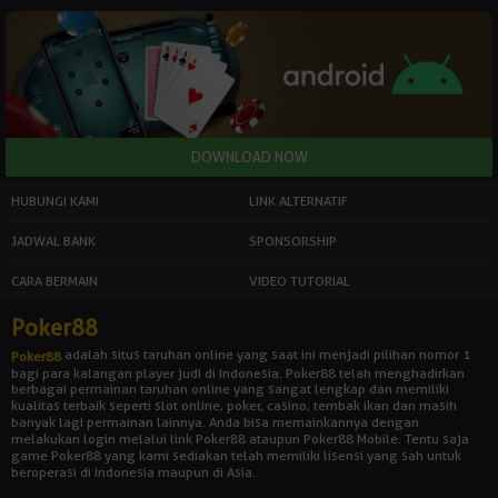
HUBUNGI KAMI
LINK ALTERNATIF
JADWAL BANK
SPONSORSHIP
CARA BERMAIN
VIDEO TUTORIAL
Poker88
adalah situs taruhan online yang saat ini menjadi pilihan nomor 1
Poker88
bagi para kalangan player judi di Indonesia. Poker88 telah menghadirkan
berbagai permainan taruhan online yang sangat lengkap dan memiliki
kualitas terbaik seperti slot online, poker, casino, tembak ikan dan masih
banyak lagi permainan lainnya. Anda bisa memainkannya dengan
melakukan login melalui link Poker88 ataupun Poker88 Mobile. Tentu saja
game Poker88 yang kami sediakan telah memiliki lisensi yang sah untuk
beroperasi di Indonesia maupun di Asia.