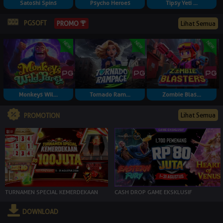
Satoshi Spins
Psycho Heroes
Tipsy Yeti ...
PGSOFT
Lihat Semua
PROMO
Monkeys Wil...
Tornado Ram...
Zombie Blas...
Lihat Semua
PROMOTION
TURNAMEN SPECIAL KEMERDEKAAN
CASH DROP GAME EKSKLUSIF
DOWNLOAD