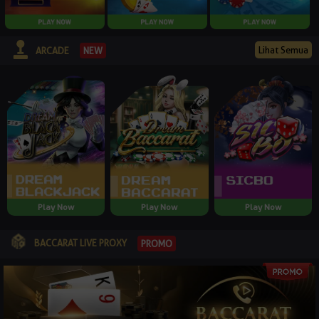
Lihat Semua
NEW
ARCADE
Play Now
Play Now
Play Now
BACCARAT LIVE PROXY
PROMO