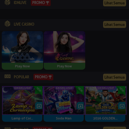
IDNLIVE
PROMO
Lihat Semua
LIVE CASINO
Lihat Semua
Play Now
Play Now
POPULAR
PROMO
Lihat Semua
Lamp of Cor...
Soda Man
2026 GOLDEN...