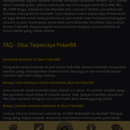
menyediakan segala fasilitas terbaik. Misalnya customer service 24/7, daftar
akun Poker88 gratis, pilihan terbanyak ada di berbagai bank (BCA, BNI, BRI,
BII, CIMB Niaga, Danamon dan Mandiri) dan setoran E-Wallet, penarikan tak
terbatas serta promosi menarik. Situs taruhan online terpercaya di Indonesia
ini juga dilatih untuk tetap profesional dan ramah saat melayani pelanggan
selama 24 jam. Karenanya, Anda tidak perlu khawatir kesulitan saat berjudi
di situs Poker88. Bergabunglah bersama kami dengan cara mendaftar di
menu daftar yang sudah tertera.
FAQ - Situs Terpercaya Poker88
Amankah Bermain Di Situs Poker88?
Sangatlah aman bermain di judi online Poker88, Karena Poker88 merupakan
website yang mendapatkan lisensi resmi dari pagcor dan memiliki ribuan
member dan aktif setiap harinya.
Berapa usia minimum untuk mendaftar akun di Poker88?
Usia minimal untuk memiliki akun adalah 21 tahun. Ini adalah standar yang
kita gunakan untuk hidup di seluruh dunia. Jadi, jangan mainkan aturan ini.
Jika ada masalah dengan usia, kami tidak akan bertanggung jawab.
Berapa jumlah setoran minimum di situs Poker88?
Jumlah setoran minimum adalah Rp 10.000. Bukankah itu rendah? Dengan
uang yang begitu banyak, Anda bisa memainkan semua jenis permainan
yang disediakan oleh agen judi online POKER88.