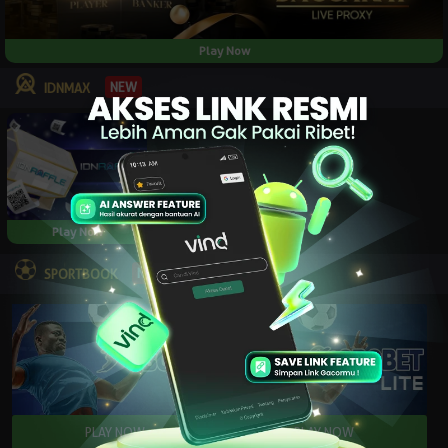
Play Now
NEW
IDNMAX
Play Now
NEW
SPORTBOOK