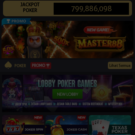
JACKPOT
799,886,098
POKER
PROMO
Lihat Semua
POKER