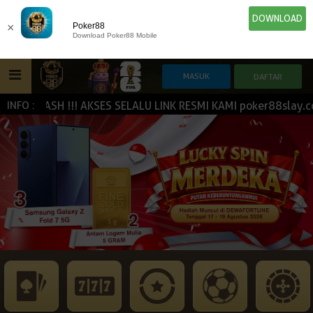
DOWNLOAD
×
Poker88
Download Poker88 Mobile
ERCASH !!! AKSES SELALU LINK RESMI KAMI poker88slay.com 
INFO :
HOME
IDN E-LOTTERY
POKER
SLOT GAME
NEW
NEW
SPORTBOOK
LIVE CASINO
IDNLIVE
NEW
ESPORTS
TOGEL
ARCADE
NEW
NEW
TEMBAK IKAN
IDNRAFFLE
RTP