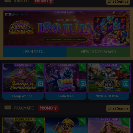
IDNSLOT
PROMO
Lihat Semua
Lamp of Cor...
Soda Man
2026 GOLDEN...
PRAGMATIC
PROMO
Lihat Semua