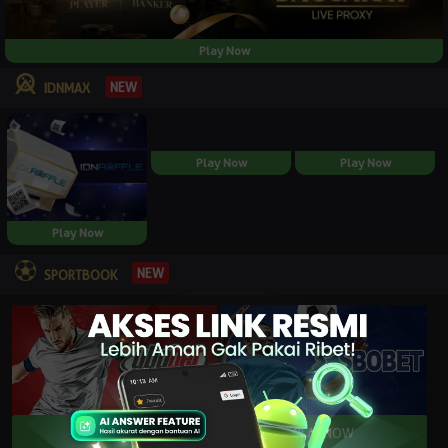
Play Now
NEW
IDNMAX
Play Now
Play Now
Play Now
NEW
SPORTBOOK