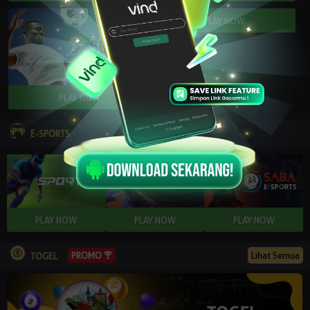
E-SPORTS
Lihat Semua
PROMO
TOGEL