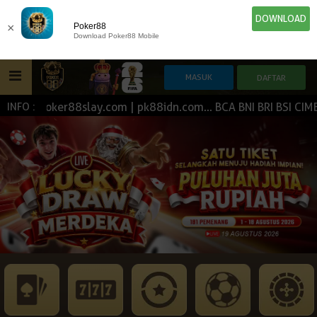
DOWNLOAD
×
Poker88
Download Poker88 Mobile
MI poker88slay.com | pk88idn.com... BCA BNI BRI BSI CIM
INFO :
HOME
IDN E-LOTTERY
POKER
SLOT GAME
NEW
NEW
SPORTBOOK
LIVE CASINO
IDNLIVE
NEW
ESPORTS
TOGEL
ARCADE
NEW
NEW
NEW
TEMBAK IKAN
IDNRAFFLE
IDNTRADE