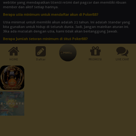
website yang mendapatkan lisensi resmi dari pagcor dan memiliki ribuan
member dan aktif setiap harinya.
Berapa usia minimum untuk mendaftar akun di Poker88?
Usia minimal untuk memiliki akun adalah 21 tahun. Ini adalah standar yang
kita gunakan untuk hidup di seluruh dunia. Jadi, jangan mainkan aturan ini.
Jika ada masalah dengan usia, kami tidak akan bertanggung jawab.
Berapa jumlah setoran minimum di situs Poker88?
Jumlah setoran minimum adalah Rp 10.000. Bukankah itu rendah? Dengan
uang yang begitu banyak, Anda bisa memainkan semua jenis permainan
yang disediakan oleh agen judi online POKER88.
HOME
Daftar
PROMOSI
LIVE CHAT
Cara Pembayaran:
Dukungan Perangkat :
Keamanan Terjamin :
© 2026 Poker88. All Rights Reserved | 18+