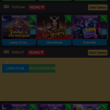
POPULAR
Lihat Semua
PROMO
Lamp of Cor...
Chinchirorin
Soda Man
IDNSLOT
Lihat Semua
PROMO