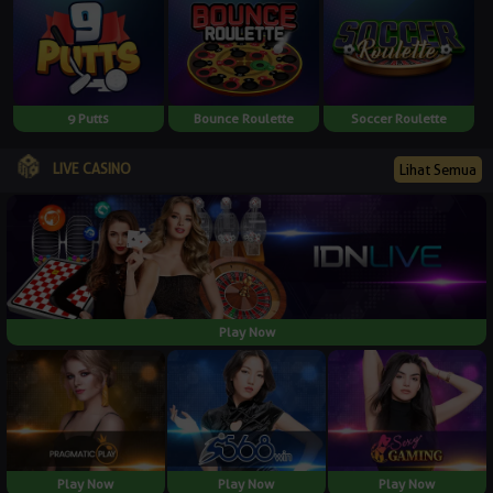
9 Putts
Bounce Roulette
Soccer Roulette
LIVE CASINO
Lihat Semua
Play Now
Play Now
Play Now
Play Now