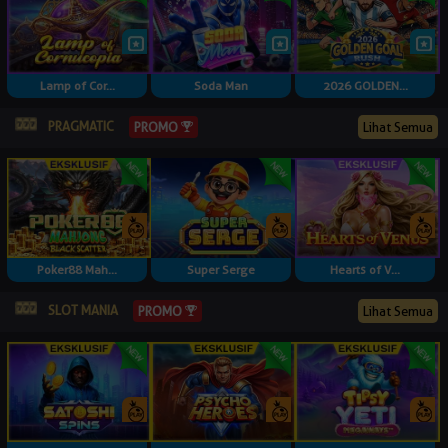
Lamp of Cor...
Soda Man
2026 GOLDEN...
PRAGMATIC
Lihat Semua
PROMO
Poker88 Mah...
Super Serge
Hearts of V...
SLOT MANIA
Lihat Semua
PROMO